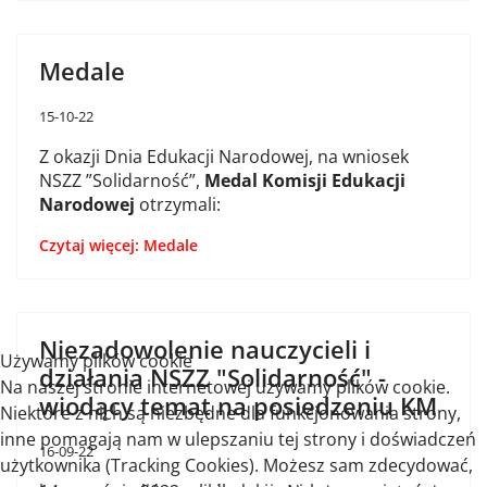
Medale
15-10-22
Z okazji Dnia Edukacji Narodowej, na wniosek
NSZZ ”Solidarność”,
Medal Komisji Edukacji
Narodowej
otrzymali:
Czytaj więcej: Medale
Niezadowolenie nauczycieli i
Używamy plików cookie
działania NSZZ "Solidarność" -
Na naszej stronie internetowej używamy plików cookie.
wiodący temat na posiedzeniu KM
Niektóre z nich są niezbędne dla funkcjonowania strony,
inne pomagają nam w ulepszaniu tej strony i doświadczeń
16-09-22
użytkownika (Tracking Cookies). Możesz sam zdecydować,