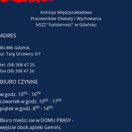
Komisja Międzyzakładowa
Pracowników Oświaty i Wychowania
NSZZ "Solidarność" w Gdańsku
ADRES
80-886 Gdańsk,
ul. Targ Drzewny 3/7
tel. (58) 308 47 25,
fax (58) 308 47 26
BIURO CZYNNE
00
00
w godz. 10
- 16
00
00
czwartek w godz. 10
- 17
00
00
piątek w godz. 8
- 14
Biuro mieści sie w DOMU PRASY -
wejście obok apteki Gemini,