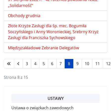
„Solidarność”
Obchody grudnia
Złote Krzyże Zasługi dla śp. mec. Bogumiła
Soczyńskiego i Anny Woronieckiej, Srebrny Krzyż
Zasługi dla Franciszka Sychowskiego
MIędzyzakładowe Zebranie Delegatów
3
4
5
6
7
8
9
10
11
12
Strona 8 z 15
USTAWY
Ustawa o związkach zawodowych