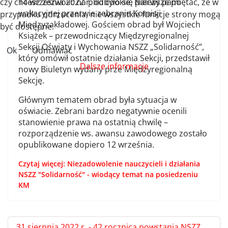
czy chcesz zezwolić na pliki cookie. Należy pamiętać, że w
14 września 2022 r. odbyło się pierwsze po
wakacyjnej przerwie zebranie Komisji
przypadku odrzucenia, nie wszystkie funkcje strony mogą
Międzyzakładowej. Gościem obrad był Wojciech
być dostępne.
Książek – przewodniczący Międzyregionalnej
Sekcji Oświaty i Wychowania NSZZ „Solidarność”,
Ok
Odmawiać
który omówił ostatnie działania Sekcji, przedstawił
Dalsze informacje
nowy Biuletyn wydany prze Międzyregionalną
Sekcję.
Głównym tematem obrad była sytuacja w
oświacie. Zebrani bardzo negatywnie ocenili
stanowienie prawa na ostatnią chwilę –
rozporządzenie ws. awansu zawodowego zostało
opublikowane dopiero 12 września.
Czytaj więcej: Niezadowolenie nauczycieli i działania
NSZZ "Solidarność" - wiodący temat na posiedzeniu
KM
31 sierpnia 2022 r. - 42 rocznica powstania NSZZ