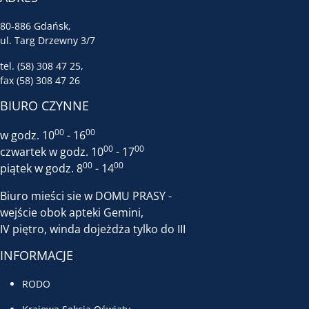
80-886 Gdańsk,
ul. Targ Drzewny 3/7
tel. (58) 308 47 25,
fax (58) 308 47 26
BIURO CZYNNE
00
00
w godz. 10
- 16
00
00
czwartek w godz. 10
- 17
00
00
piątek w godz. 8
- 14
Biuro mieści sie w DOMU PRASY -
wejście obok apteki Gemini,
IV piętro, winda dojeżdża tylko do III
INFORMACJE
RODO