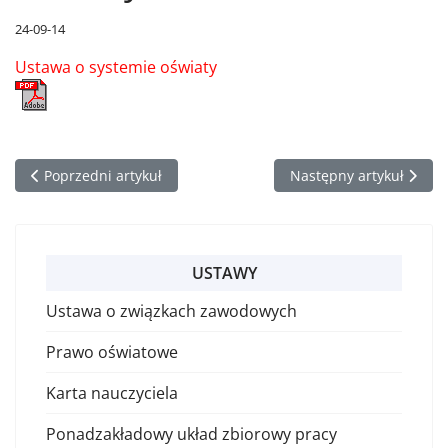
24-09-14
Ustawa o systemie oświaty
Poprzedni artykuł: Ponadzakładowy układ zbiorowy pracy
Następny artykuł: Ust
Poprzedni artykuł
Następny artykuł
USTAWY
Ustawa o związkach zawodowych
Prawo oświatowe
Karta nauczyciela
Ponadzakładowy układ zbiorowy pracy