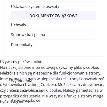
Ustawa o systemie oświaty
DOKUMENTY ZWIĄZKOWE
Uchwały
Stanowiska i pisma
Komunikaty
Używamy plików cookie
Na naszej stronie internetowej używamy plików cookie.
Niektóre z nich są niezbędne dla funkcjonowania strony,
inne pomagają nam w ulepszaniu tej strony i doświadczeń
Wydarzenia
użytkownika (Tracking Cookies). Możesz sam zdecydować,
czy chcesz zezwolić na pliki cookie. Należy pamiętać, że w
Terminarz zebrań
przypadku odrzucenia, nie wszystkie funkcje strony mogą
Akcje związkowe
być dostępne.