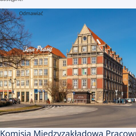
Ok
Odmawiać
Komisja Międzyzakładowa Pracow