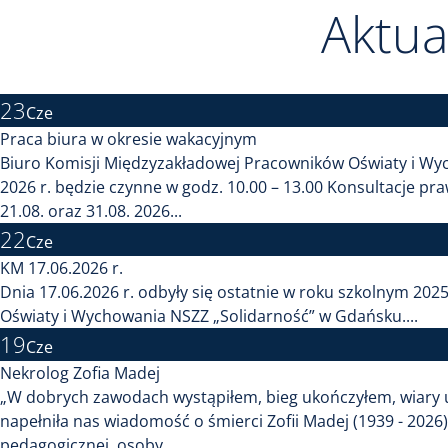
Aktua
23
Cze
Praca biura w okresie wakacyjnym
Biuro Komisji Międzyzakładowej Pracowników Oświaty i Wyc
2026 r. będzie czynne w godz. 10.00 – 13.00 Konsultacje p
21.08. oraz 31.08. 2026...
22
Cze
KM 17.06.2026 r.
Dnia 17.06.2026 r. odbyły się ostatnie w roku szkolnym 2
Oświaty i Wychowania NSZZ „Solidarność” w Gdańsku....
19
Cze
Nekrolog Zofia Madej
„W dobrych zawodach wystąpiłem, bieg ukończyłem, wiary u
napełniła nas wiadomość o śmierci Zofii Madej (1939 - 2026
pedagogicznej, osoby...