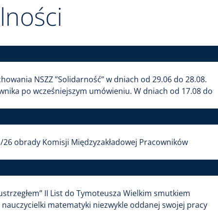
lności
howania NSZZ ”Solidarność” w dniach od 29.06 do 28.08.
rawnika po wcześniejszym umówieniu. W dniach od 17.08 do
025/26 obrady Komisji Międzyzakładowej Pracowników
strzegłem” II List do Tymoteusza Wielkim smutkiem
) nauczycielki matematyki niezwykle oddanej swojej pracy