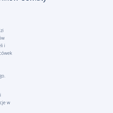
zi
sów
i i
acówek
go.
i
cje w