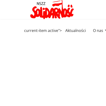
current-item active">
Aktualności
O nas
Komisja Międzyzakła
Pracowników Oświaty
NSZZ "Solidarność" w
Komisja Międzyzakła
Pracowników Oświaty
NSZZ "Solidarność" w