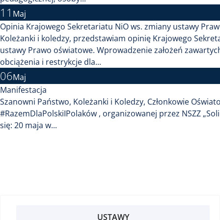
11
Maj
Opinia Krajowego Sekretariatu NiO ws. zmiany ustawy Pra
Koleżanki i koledzy, przedstawiam opinię Krajowego Sekreta
ustawy Prawo oświatowe. Wprowadzenie założeń zawartych
obciążenia i restrykcje dla...
06
Maj
Manifestacja
Szanowni Państwo, Koleżanki i Koledzy, Członkowie Oświato
#RazemDlaPolskiIPolaków , organizowanej przez NSZZ „Solid
się: 20 maja w...
USTAWY