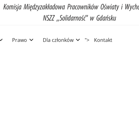
Prawo
Dla członków
">
Kontakt
dowa
 i Wychowania
 Gdańsku
dowa
 i Wychowania
 Gdańsku