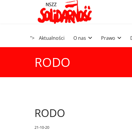
">
Aktualności
O nas
Prawo
RODO
RODO
21-10-20