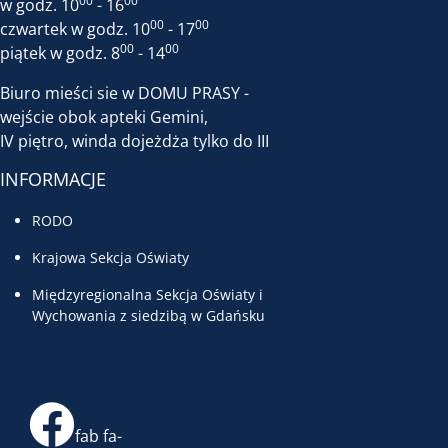
00
00
w godz. 10
- 16
00
00
czwartek w godz. 10
- 17
00
00
piątek w godz. 8
- 14
Biuro mieści sie w DOMU PRASY -
wejście obok apteki Gemini,
IV piętro, winda dojeżdża tylko do III
INFORMACJE
RODO
Krajowa Sekcja Oświaty
Międzyregionalna Sekcja Oświaty i
Wychowania z siedzibą w Gdańsku
fab fa-