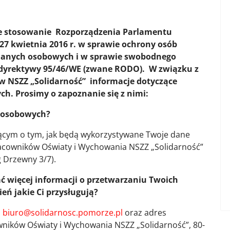
sce stosowanie Rozporządzenia Parlamentu
 27 kwietnia 2016 r. w sprawie ochrony osób
 danych osobowych i w sprawie swobodnego
 dyrektywy 95/46/WE (zwane RODO). W związku z
 NSZZ „Solidarność” informacje dotyczące
h. Prosimy o zapoznanie się z nimi:
h osobowych?
ącym o tym, jak będą wykorzystywane Twoje dane
acowników Oświaty i Wychowania NSZZ „Solidarność”
g Drzewny 3/7).
ć więcej informacji o przetwarzaniu Twoich
eń jakie Ci przysługują?
:
biuro@solidarnosc.pomorze.pl
oraz adres
ników Oświaty i Wychowania NSZZ „Solidarność”, 80-