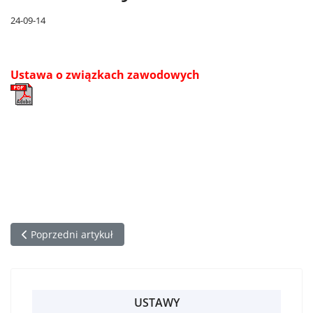
24-09-14
Ustawa o związkach zawodowych
Poprzedni artykuł: Ustawa o systemie oświaty
Poprzedni artykuł
USTAWY