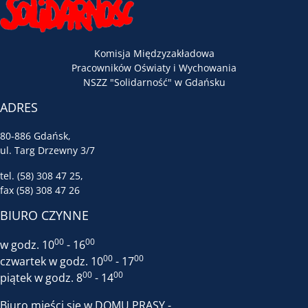
Komisja Międzyzakładowa
Pracowników Oświaty i Wychowania
NSZZ "Solidarność" w Gdańsku
ADRES
80-886 Gdańsk,
ul. Targ Drzewny 3/7
tel. (58) 308 47 25,
fax (58) 308 47 26
BIURO CZYNNE
00
00
w godz. 10
- 16
00
00
czwartek w godz. 10
- 17
00
00
piątek w godz. 8
- 14
Biuro mieści sie w DOMU PRASY -