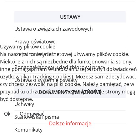
USTAWY
Ustawa o związkach zawodowych
Prawo oświatowe
Używamy plików cookie
Na naszej stronie internetowej używamy plików cookie.
Karta nauczyciela
Niektóre z nich są niezbędne dla funkcjonowania strony,
Ponadzakładowy układ zbiorowy pracy
inne pomagają nam w ulepszaniu tej strony i doświadczeń
użytkownika (Tracking Cookies). Możesz sam zdecydować,
Ustawa o systemie oświaty
czy chcesz zezwolić na pliki cookie. Należy pamiętać, że w
przypadku odrzucenia, nie wszystkie funkcje strony mogą
DOKUMENTY ZWIĄZKOWE
być dostępne.
Uchwały
Ok
Odmawiać
Stanowiska i pisma
Dalsze informacje
Komunikaty