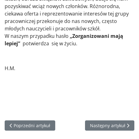
pozyskiwać wciąż nowych członków. Różnorodna,
ciekawa oferta i reprezentowanie interesów tej grupy
pracowniczej przekonuje do nas nowych, często
młodych nauczycieli i pracowników szkół.
W naszym przypadku hasło
„Zorganizowani mają
lepiej”
potwierdza się w życiu.
H.M.
Poprzedni artykuł: Oddaliśmy hołd bohaterom
Następny artykuł: XVII
Poprzedni artykuł
Następny artykuł