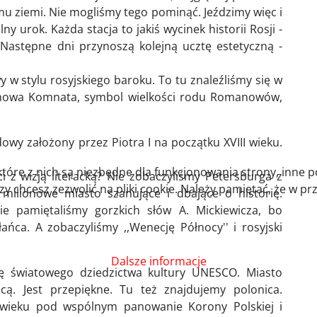
u ziemi. Nie mogliśmy tego pominąć. Jeździmy więc i
 urok. Każda stacja to jakiś wycinek historii Rosji -
Następne dni przynoszą kolejną ucztę estetyczną -
 w stylu rosyjskiego baroku. To tu znaleźliśmy się w
ztynowa Komnata, symbol wielkości rodu Romanowów,
wy założony przez Piotra I na początku XVIII wieku.
które z nich są niezbędne dla funkcjonowania strony, inne 
i z wizją literacką? Nie zobaczyliśmy Petersburga z
 chcesz zezwolić na pliki cookie. Należy pamiętać, że w pr
 milionowe miasto szanujące i dbające o historię.
e pamiętaliśmy gorzkich słów A. Mickiewicza, bo
ańca. A zobaczyliśmy ,,Wenecję Północy'' i rosyjski
Dalsze informacje
tę światowego dziedzictwa kultury UNESCO. Miasto
ocą. Jest przepiękne. Tu też znajdujemy polonica.
 wieku pod wspólnym panowanie Korony Polskiej i