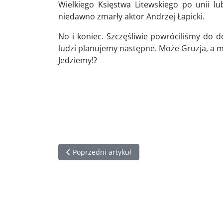
Wielkiego Księstwa Litewskiego po unii lu
niedawno zmarły aktor Andrzej Łapicki.
No i koniec. Szczęśliwie powróciliśmy do 
ludzi planujemy następne. Może Gruzja, a 
Jedziemy!?
Poprzedni artykuł: Wyprawa na Wschód (nie) d
Poprzedni artykuł