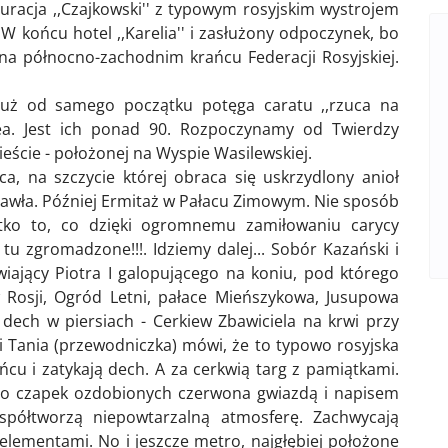
uracja ,,Czajkowski'' z typowym rosyjskim wystrojem
W końcu hotel ,,Karelia'' i zasłużony odpoczynek, bo
 na północno-zachodnim krańcu Federacji Rosyjskiej.
Już od samego początku potęga caratu ,,rzuca na
zea. Jest ich ponad 90. Rozpoczynamy od Twierdzy
ieście - położonej na Wyspie Wasilewskiej.
a, na szczycie której obraca się uskrzydlony anioł
Pawła. Później Ermitaż w Pałacu Zimowym. Nie sposób
stko to, co dzięki ogromnemu zamiłowaniu carycy
o tu zgromadzone!!!. Idziemy dalej... Sobór Kazański i
awiający Piotra I galopującego na koniu, pod którego
 Rosji, Ogród Letni, pałace Mieńszykowa, Jusupowa
 dech w piersiach - Cerkiew Zbawiciela na krwi przy
ni Tania (przewodniczka) mówi, że to typowo rosyjska
ońcu i zatykają dech. A za cerkwią targ z pamiątkami.
 do czapek ozdobionych czerwona gwiazdą i napisem
współtworzą niepowtarzalną atmosferę. Zachwycają
elementami. No i jeszcze metro, najgłębiej położone