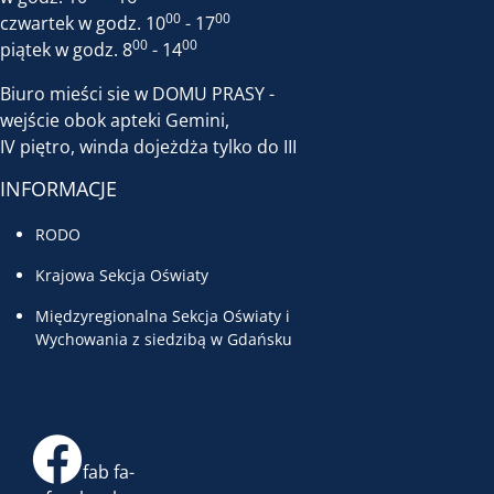
00
00
czwartek w godz. 10
- 17
00
00
piątek w godz. 8
- 14
Biuro mieści sie w DOMU PRASY -
wejście obok apteki Gemini,
IV piętro, winda dojeżdża tylko do III
INFORMACJE
RODO
Krajowa Sekcja Oświaty
Międzyregionalna Sekcja Oświaty i
Wychowania z siedzibą w Gdańsku
fab fa-