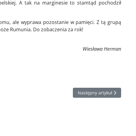
belskiej. A tak na marginesie to stamtąd pochodził
domu, ale wyprawa pozostanie w pamięci. Z tą grupą
może Rumunia. Do zobaczenia za rok!
Wiesława Herman
la każdego.
Następny artykuł: "Skąd się 
Następny artykuł