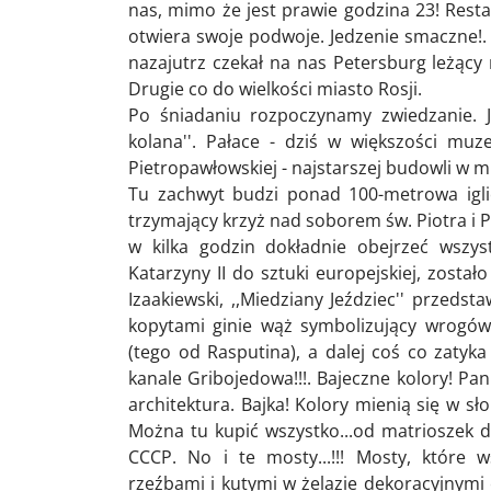
nas, mimo że jest prawie godzina 23! Resta
otwiera swoje podwoje. Jedzenie smaczne!. 
nazajutrz czekał na nas Petersburg leżący
Drugie co do wielkości miasto Rosji.
Po śniadaniu rozpoczynamy zwiedzanie. 
kolana''. Pałace - dziś w większości mu
Pietropawłowskiej - najstarszej budowli w m
Tu zachwyt budzi ponad 100-metrowa iglic
trzymający krzyż nad soborem św. Piotra i 
w kilka godzin dokładnie obejrzeć wszy
Katarzyny II do sztuki europejskiej, został
Izaakiewski, ,,Miedziany Jeździec'' przedst
kopytami ginie wąż symbolizujący wrogów
(tego od Rasputina), a dalej coś co zatyka
kanale Gribojedowa!!!. Bajeczne kolory! Pa
architektura. Bajka! Kolory mienią się w sł
Można tu kupić wszystko...od matrioszek
CCCP. No i te mosty...!!! Mosty, które 
rzeźbami i kutymi w żelazie dekoracyjnymi 