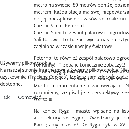
metro na świecie. 80 metrów poniżej poziom
metrem. Każda stacja ma swój niepowtarzalny
od jej początków do czasów socrealizmu. 
Carskie Sioło i Peterhof.
Carskie Sioło to zespół pałacowo - ogrodowy
Sali Balowej. To tu zachwyciła nas Burs
zaginiona w czasie II wojny światowej.
Peterhof to również zespół pałacowo-ogrodo
Używamy plików cookie
Fontanny!!! Trzeba je koniecznie zobaczyć!
Na naszej stronie internetowej używamy plików cookie. Nie
Jak więc wyglądało zderzenie rzeczywistośc
użytkownika (Tracking Cookies). Możesz sam zdecydować, czy
powieści Dostojewskiego. Zobaczyliśmy 5
dostępne.
Miasto monumentalne i zachwycające! Ni
rozumiemy, że pisał je z perspektywy zesł
Ok
Odmawiać
Wersal!!!
Na koniec Ryga - miasto wpisane na lis
architektury secesyjnej. Zwiedzamy je n
Pamiętamy przecież, że Ryga była w XVI