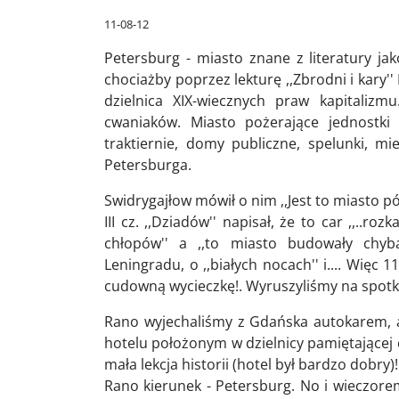
11-08-12
Petersburg - miasto znane z literatury jak
chociażby poprzez lekturę ,,Zbrodni i kary'
dzielnica XIX-wiecznych praw kapitalizmu
cwaniaków. Miasto pożerające jednostki 
traktiernie, domy publiczne, spelunki, mi
Petersburga.
Swidrygajłow mówił o nim ,,Jest to miasto p
III cz. ,,Dziadów'' napisał, że to car ,,..r
chłopów'' a ,,to miasto budowały chyba
Leningradu, o ,,białych nocach'' i.... Więc 
cudowną wycieczkę!. Wyruszyliśmy na spotk
Rano wyjechaliśmy z Gdańska autokarem, 
hotelu położonym w dzielnicy pamiętającej c
mała lekcja historii (hotel był bardzo dobry)!
Rano kierunek - Petersburg. No i wieczorem