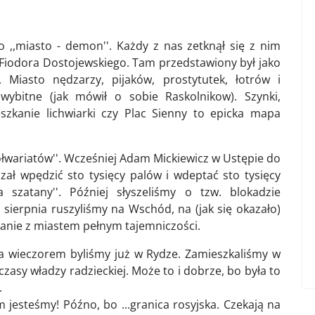
o ,,miasto - demon''. Każdy z nas zetknął się z nim
' Fiodora Dostojewskiego. Tam przedstawiony był jako
. Miasto nędzarzy, pijaków, prostytutek, łotrów i
wybitne (jak mówił o sobie Raskolnikow). Szynki,
eszkanie lichwiarki czy Plac Sienny to epicka mapa
ółwariatów''. Wcześniej Adam Mickiewicz w Ustępie do
ozkazał wpędzić sto tysięcy palów i wdeptać sto tysięcy
 szatany''. Później słyszeliśmy o tzw. blokadzie
11 sierpnia ruszyliśmy na Wschód, na (jak się okazało)
anie z miastem pełnym tajemniczości.
a wieczorem byliśmy już w Rydze. Zamieszkaliśmy w
zasy władzy radzieckiej. Może to i dobrze, bo była to
.
 jesteśmy! Późno, bo ...granica rosyjska. Czekają na