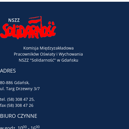
Komisja Międzyzakładowa
Pracowników Oświaty i Wychowania
NSZZ "Solidarność" w Gdańsku
ADRES
80-886 Gdańsk,
ul. Targ Drzewny 3/7
tel. (58) 308 47 25,
fax (58) 308 47 26
BIURO CZYNNE
00
00
w godz. 10
- 16