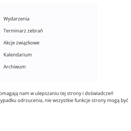
Wydarzenia
Terminarz zebrań
Akcje związkowe
Kalendarium
Archiwum
pomagają nam w ulepszaniu tej strony i doświadczeń
zypadku odrzucenia, nie wszystkie funkcje strony mogą być
a zabawa dla dzieci w "Akwenie" 18.01.2014