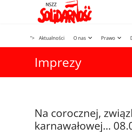
">
Aktualności
O nas
Prawo
Imprezy
Na corocznej, zwią
karnawałowej... 08.