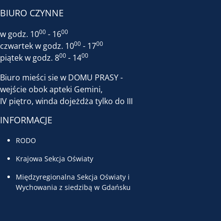
BIURO CZYNNE
00
00
w godz. 10
- 16
00
00
czwartek w godz. 10
- 17
00
00
piątek w godz. 8
- 14
Biuro mieści sie w DOMU PRASY -
wejście obok apteki Gemini,
IV piętro, winda dojeżdża tylko do III
INFORMACJE
RODO
Krajowa Sekcja Oświaty
Międzyregionalna Sekcja Oświaty i
Wychowania z siedzibą w Gdańsku