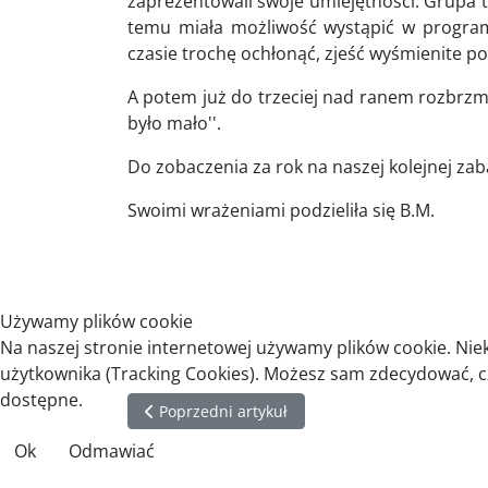
zaprezentowali swoje umiejętności. Grupa t
temu miała możliwość wystąpić w progra
czasie trochę ochłonąć, zjeść wyśmienite pot
A potem już do trzeciej nad ranem rozbrzmie
było mało''.
Do zobaczenia za rok na naszej kolejnej za
Swoimi wrażeniami podzieliła się B.M.
Używamy plików cookie
Na naszej stronie internetowej używamy plików cookie. Nie
użytkownika (Tracking Cookies). Możesz sam zdecydować, czy
dostępne.
Poprzedni artykuł: Obchody Dnia Edukacji 17.1
Poprzedni artykuł
Ok
Odmawiać