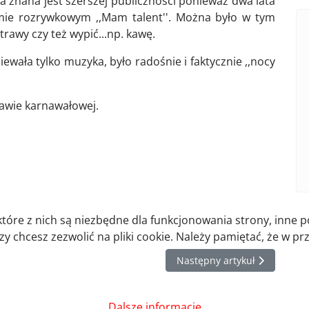
a znana jest szerszej publiczności ponieważ dwa lata
mie rozrywkowym ,,Mam talent''. Można było w tym
rawy czy też wypić...np. kawę.
wała tylko muzyka, było radośnie i faktycznie ,,nocy
bawie karnawałowej.
które z nich są niezbędne dla funkcjonowania strony, inne 
 chcesz zezwolić na pliki cookie. Należy pamiętać, że w pr
0.2014
Następny artykuł: Noworoczn
Następny artykuł
Dalsze informacje