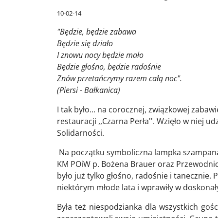
10-02-14
"Będzie, będzie zabawa
Będzie się działo
I znowu nocy będzie mało
Będzie głośno, będzie radośnie
Znów przetańczymy razem całą noc".
(Piersi - Bałkanica)
I tak było... na corocznej, związkowej zabaw
restauracji ,,Czarna Perła''. Wzięło w niej 
Solidarności.
Na początku symboliczna lampka szampana i
KM POiW p. Bożena Brauer oraz Przewodnic
było już tylko głośno, radośnie i tanecznie.
niektórym młode lata i wprawiły w doskonały
Była też niespodzianka dla wszystkich gośc