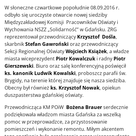
W słoneczne czwartkowe popołudnie 08.09.2016 r.
odbyło się uroczyste otwarcie nowej siedziby
Międzyzakładowej Komisji Pracowników Oświaty i
Wychowania NSZZ „Solidarność’’ w Gdańsku. ZRG
reprezentował przewodniczący
Krzysztof Dośla
,
skarbnik
Stefan Gawroński
oraz przewodniczący
Sekcji Regionalnej Oświaty
Wojciech Książek
, a władze
miasta wiceprezydent
Piotr Kowalczuk
i radny
Piotr
Gierszewski
. Biuro oraz salę konferencyjną poświęcił
ks. kanonik Ludwik
Kowalski
, proboszcz parafii św.
Brygidy, na terenie której znajduje się nasza siedziba.
Obecny był również
ks. Krzysztof Nowak
, opiekun
duszpasterstwa gdańskiej oświaty.
Przewodnicząca KM POiW
Bożena Brauer
serdecznie
podziękowała władzom miasta Gdańska za wszelką
pomoc w przeprowadzce, za przystosowanie
pomieszczeń i wykonanie remontu. Miłym akcentem