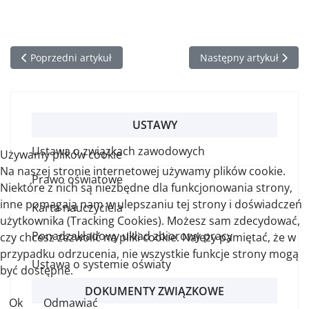
Poprzedni artykuł: 36. Rocznica Wydarzeń Grudniowych
Następny artykuł: Kwia
Poprzedni artykuł
Następny artykuł
USTAWY
Ustawa o związkach zawodowych
Używamy plików cookie
Na naszej stronie internetowej używamy plików cookie.
Prawo oświatowe
Niektóre z nich są niezbędne dla funkcjonowania strony,
inne pomagają nam w ulepszaniu tej strony i doświadczeń
Karta nauczyciela
użytkownika (Tracking Cookies). Możesz sam zdecydować,
Ponadzakładowy układ zbiorowy pracy
czy chcesz zezwolić na pliki cookie. Należy pamiętać, że w
przypadku odrzucenia, nie wszystkie funkcje strony mogą
Ustawa o systemie oświaty
być dostępne.
DOKUMENTY ZWIĄZKOWE
Ok
Odmawiać