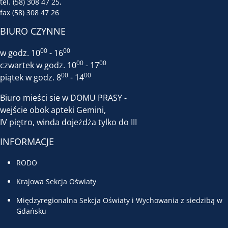
tel. (58) 308 47 25,
fax (58) 308 47 26
BIURO CZYNNE
00
00
w godz. 10
- 16
00
00
czwartek w godz. 10
- 17
00
00
piątek w godz. 8
- 14
Biuro mieści sie w DOMU PRASY -
wejście obok apteki Gemini,
IV piętro, winda dojeżdża tylko do III
INFORMACJE
RODO
Krajowa Sekcja Oświaty
Międzyregionalna Sekcja Oświaty i Wychowania z siedzibą w
Gdańsku