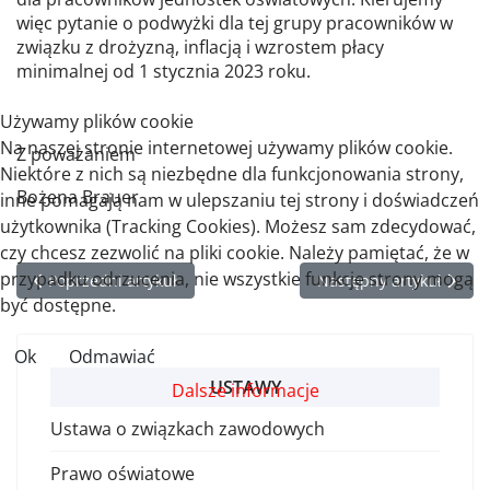
więc pytanie o podwyżki dla tej grupy pracowników w
związku z drożyzną, inflacją i wzrostem płacy
minimalnej od 1 stycznia 2023 roku.
Używamy plików cookie
Na naszej stronie internetowej używamy plików cookie.
Z poważaniem
Niektóre z nich są niezbędne dla funkcjonowania strony,
Bożena Brauer
inne pomagają nam w ulepszaniu tej strony i doświadczeń
użytkownika (Tracking Cookies). Możesz sam zdecydować,
czy chcesz zezwolić na pliki cookie. Należy pamiętać, że w
przypadku odrzucenia, nie wszystkie funkcje strony mogą
Poprzedni artykuł: Dodatek inflacyjny dla administracji i obsłu
Następny artykuł: Mars
Poprzedni artykuł
Następny artykuł
być dostępne.
Ok
Odmawiać
USTAWY
Dalsze informacje
Ustawa o związkach zawodowych
Prawo oświatowe