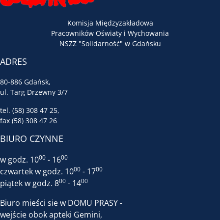
Komisja Międzyzakładowa
Pracowników Oświaty i Wychowania
NSZZ "Solidarność" w Gdańsku
ADRES
80-886 Gdańsk,
ul. Targ Drzewny 3/7
tel. (58) 308 47 25,
fax (58) 308 47 26
BIURO CZYNNE
00
00
w godz. 10
- 16
00
00
czwartek w godz. 10
- 17
00
00
piątek w godz. 8
- 14
Biuro mieści sie w DOMU PRASY -
wejście obok apteki Gemini,