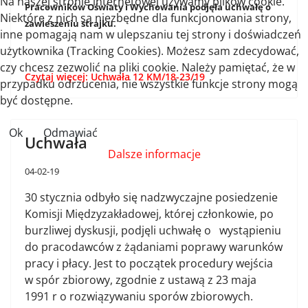
Na naszej stronie internetowej używamy plików cookie.
Pracowników Oświaty i Wychowania podjęła uchwałę o
Niektóre z nich są niezbędne dla funkcjonowania strony,
zawieszeniu strajku.
inne pomagają nam w ulepszaniu tej strony i doświadczeń
użytkownika (Tracking Cookies). Możesz sam zdecydować,
czy chcesz zezwolić na pliki cookie. Należy pamiętać, że w
Czytaj więcej: Uchwała 12 KM/18-23/19
przypadku odrzucenia, nie wszystkie funkcje strony mogą
być dostępne.
Ok
Odmawiać
Uchwała
Dalsze informacje
04-02-19
30 stycznia odbyło się nadzwyczajne posiedzenie
Komisji Międzyzakładowej, której członkowie, po
burzliwej dyskusji, podjęli uchwałę o wystąpieniu
do pracodawców z żądaniami poprawy warunków
pracy i płacy. Jest to początek procedury wejścia
w spór zbiorowy, zgodnie z ustawą z 23 maja
1991 r o rozwiązywaniu sporów zbiorowych.