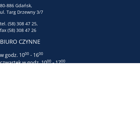
80-886 Gdańsk,
ul. Targ Drzewny 3/7
tel. (58) 308 47 25,
fax (58) 308 47 26
BIURO CZYNNE
00
00
w godz. 10
- 16
00
00
czwartek w godz. 10
- 17
00
00
piątek w godz. 8
- 14
Biuro mieści sie w DOMU PRASY -
wejście obok apteki Gemini,
IV piętro, winda dojeżdża tylko do III
INFORMACJE
RODO
Krajowa Sekcja Oświaty