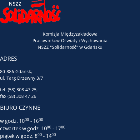
Komisja Międzyzakładowa
Pracowników Oświaty i Wychowania
NSZZ "Solidarność" w Gdańsku
ADRES
80-886 Gdańsk,
ul. Targ Drzewny 3/7
tel. (58) 308 47 25,
fax (58) 308 47 26
BIURO CZYNNE
00
00
w godz. 10
- 16
00
00
czwartek w godz. 10
- 17
00
00
piątek w godz. 8
- 14