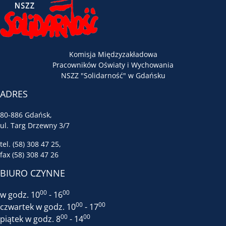
Komisja Międzyzakładowa
Pracowników Oświaty i Wychowania
NSZZ "Solidarność" w Gdańsku
ADRES
80-886 Gdańsk,
ul. Targ Drzewny 3/7
tel. (58) 308 47 25,
fax (58) 308 47 26
BIURO CZYNNE
00
00
w godz. 10
- 16
00
00
czwartek w godz. 10
- 17
00
00
piątek w godz. 8
- 14