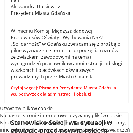
Pani
Aleksandra Dulkiewicz
Prezydent Miasta Gdańska
W imieniu Komisji Międzyzakładowej
Pracowników Oświaty i Wychowania NSZZ
„Solidarność” w Gdańsku zwracam się z prośbą o
pilne wyznaczenie terminu rozpoczęcia rozmów
ze związkami zawodowymi na temat
wynagrodzeń pracowników administracji i obsługi
w szkołach i placówkach oświatowych
prowadzonych przez Miasto Gdańsk.
Czytaj więcej: Pismo do Prezydenta Miasta Gdańska
ws. podwyżek dla adminstracji i obsługi
Używamy plików cookie
Na naszej stronie internetowej używamy plików cookie.
Stanowisko Sekcji ws. sytuacji w
Niektóre z nich są niezbędne dla funkcjonowania strony,
oświacie przed nowym rokiem
inne pomagają nam w ulepszaniu tej strony i doświadczeń