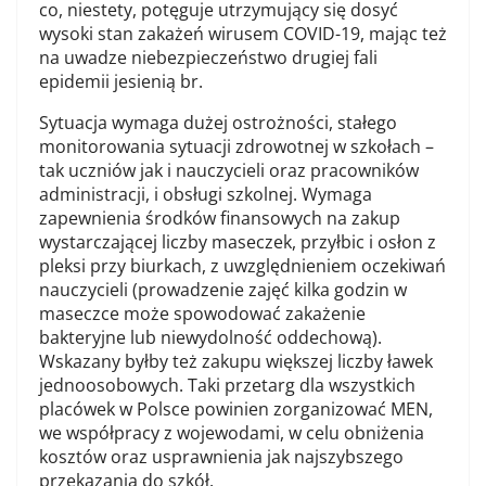
co, niestety, potęguje utrzymujący się dosyć
wysoki stan zakażeń wirusem COVID-19, mając też
na uwadze niebezpieczeństwo drugiej fali
epidemii jesienią br.
Sytuacja wymaga dużej ostrożności, stałego
monitorowania sytuacji zdrowotnej w szkołach –
tak uczniów jak i nauczycieli oraz pracowników
administracji, i obsługi szkolnej. Wymaga
zapewnienia środków finansowych na zakup
wystarczającej liczby maseczek, przyłbic i osłon z
pleksi przy biurkach, z uwzględnieniem oczekiwań
nauczycieli (prowadzenie zajęć kilka godzin w
maseczce może spowodować zakażenie
bakteryjne lub niewydolność oddechową).
Wskazany byłby też zakupu większej liczby ławek
jednoosobowych. Taki przetarg dla wszystkich
placówek w Polsce powinien zorganizować MEN,
we współpracy z wojewodami, w celu obniżenia
kosztów oraz usprawnienia jak najszybszego
przekazania do szkół.