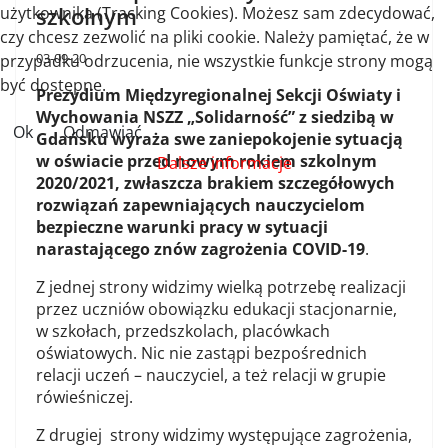
szkolnym
użytkownika (Tracking Cookies). Możesz sam zdecydować,
czy chcesz zezwolić na pliki cookie. Należy pamiętać, że w
03-09-20
przypadku odrzucenia, nie wszystkie funkcje strony mogą
być dostępne.
Prezydium Międzyregionalnej Sekcji Oświaty i
Wychowania NSZZ „Solidarność” z siedzibą w
Ok
Odmawiać
Gdańsku wyraża swe zaniepokojenie sytuacją
w oświacie przed nowym rokiem szkolnym
Dalsze informacje
2020/2021, zwłaszcza brakiem szczegółowych
rozwiązań zapewniających nauczycielom
bezpieczne warunki pracy w sytuacji
narastającego znów zagrożenia COVID-19
.
Z jednej strony widzimy wielką potrzebę realizacji
przez uczniów obowiązku edukacji stacjonarnie,
w szkołach, przedszkolach, placówkach
oświatowych. Nic nie zastąpi bezpośrednich
relacji uczeń – nauczyciel, a też relacji w grupie
rówieśniczej.
Z drugiej strony widzimy występujące zagrożenia,