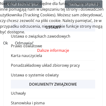
Niektóre z nich są niezbędne dla funkcjonowania strony,
Poprzedni artykuł: Stanowisko KSOiW ws. zmiany podstawy pr
Następny artykuł: Stan
Poprzedni artykuł
Następny artykuł
inne pomagają nam w ulepszaniu tej strony i doświadczeń
użytkownika (Tracking Cookies). Możesz sam zdecydować,
czy chcesz zezwolić na pliki cookie. Należy pamiętać, że w
przypadku odrzucenia, nie wszystkie funkcje strony mogą
USTAWY
być dostępne.
Ustawa o związkach zawodowych
Ok
Odmawiać
Prawo oświatowe
Dalsze informacje
Karta nauczyciela
Ponadzakładowy układ zbiorowy pracy
Ustawa o systemie oświaty
DOKUMENTY ZWIĄZKOWE
Uchwały
Stanowiska i pisma