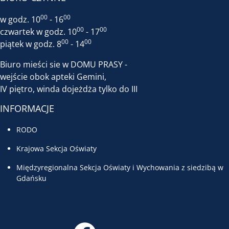
00
00
w godz. 10
- 16
00
00
czwartek w godz. 10
- 17
00
00
piątek w godz. 8
- 14
Biuro mieści sie w DOMU PRASY -
wejście obok apteki Gemini,
IV piętro, winda dojeżdża tylko do III
INFORMACJE
RODO
Krajowa Sekcja Oświaty
Międzyregionalna Sekcja Oświaty i Wychowania z siedzibą w
Gdańsku