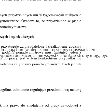
ycznych przydzielonych mu w tygodniowym rozkładzie
–wychowawcze. Oznacza to, że przydzielone w planie
y ponadwymiarowe.
czych i opiekuńczych
rzysługuje za przydzielone i zrealizowane godziny
pomagają nam w ulepszaniu tej strony i doświadczeń
 godziny ponadwymiarowe musi zaistnieć jeden z
zypadku odrzucenia, nie wszystkie funkcje strony mogą być
i do pracy, jest w tym konkretnym przypadku nie
grodzenia za godziny ponadwymiarowe. Jeżeli jednak
gólne, odmiennie regulujące przedmiotową materię
nik ma prawo do zwolnienia od pracy zawodowej z