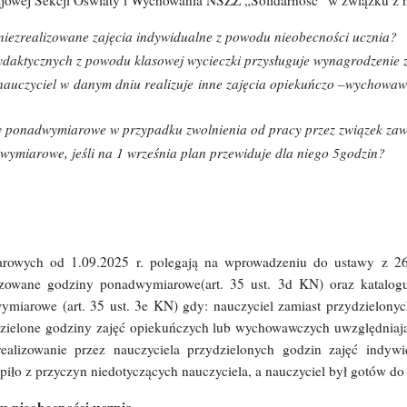
Krajowej Sekcji Oświaty i Wychowania NSZZ „Solidarność” w związku z
 niezrealizowane zajęcia indywidualne z powodu nieobecności ucznia?
n dydaktycznych z powodu klasowej wycieczki przysługuje wynagrodzeni
ć, nauczyciel w danym dniu realizuje inne zajęcia opiekuńczo –wycho
ny ponadwymiarowe w przypadku zwolnienia od pracy przez związek z
wymiarowe, jeśli na 1 września plan przewiduje dla niego 5godzin?
owych od 1.09.2025 r. polegają na wprowadzeniu do ustawy z 26.
izowane godziny ponadwymiarowe(art. 35 ust. 3d KN) oraz katalog
miarowe (art. 35 ust. 3e KN) gdy: nauczyciel zamiast przydzielon
ielone godziny zajęć opiekuńczych lub wychowawczych uwzględniając
ealizowanie przez nauczyciela przydzielonych godzin zajęć indyw
ło z przyczyn niedotyczących nauczyciela, a nauczyciel był gotów do re
du nieobecności ucznia