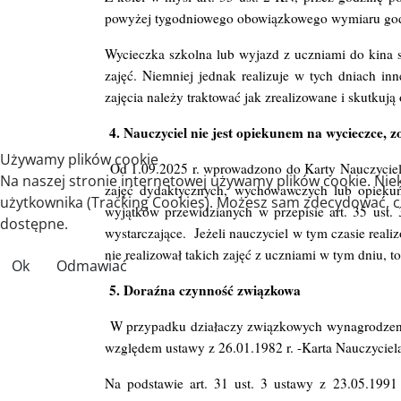
powyżej tygodniowego obowiązkowego wymiaru god
Wycieczka szkolna lub wyjazd z uczniami do kina s
zajęć. Niemniej jednak realizuje w tych dniach in
zajęcia należy traktować jak zrealizowane i skutk
4. Nauczyciel nie jest opiekunem na wycieczce, 
Używamy plików cookie
Od 1.09.2025 r. wprowadzono do Karty Nauczyciel
Na naszej stronie internetowej używamy plików cookie. Nie
zajęć dydaktycznych, wychowawczych lub opieku
użytkownika (Tracking Cookies). Możesz sam zdecydować, czy
wyjątków przewidzianych w przepisie art. 35 us
dostępne.
wystarczające.
Jeżeli nauczyciel w tym czasie rea
nie realizował takich zajęć z uczniami w tym dniu, 
Ok
Odmawiać
5. Doraźna czynność związkowa
W przypadku działaczy związkowych wynagrodzenie
względem ustawy z 26.01.1982 r. -Karta Nauczyciel
Na podstawie art. 31 ust. 3 ustawy z 23.05.199