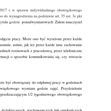
8.2017 r. w sprawie indywidualnego obowiązkowego
o do wynagrodzenia na podstawie art. 35 ust. 3e pkt
tytułu godzin
ponadwymiarowych. Zatem nauczyciel
podjęcia pracy. Może ono być wyrażone przez każde
emnie, ustnie, jak też przez każde inne zachowanie
ednich rozmowach z pracodawcą, przez telefoniczne
rmacji o sposobie komunikowania się, czy wreszcie
oże być obowiązany do odpłatnej pracy w godzinach
wiązkowego wymiaru godzin zajęć. Przydzielenie
ieprzekraczającym 1/2 tygodniowego obowiązkowego
jęć dydaktycznych, wychowawczych lub opiekuńczych