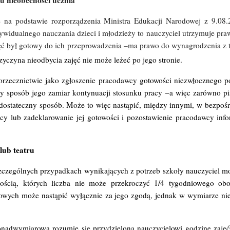
ane na podstawie rozporządzenia Ministra Edukacji Narodowej z 9.0
ywidualnego nauczania dzieci i młodzieży to nauczyciel utrzymuje praw
jęć był gotowy do ich przeprowadzenia –ma prawo do wynagrodzenia z 
zyczyna nieodbycia zajęć nie może leżeć po jego stronie.
 orzecznictwie jako zgłoszenie pracodawcy gotowości niezwłocznego 
y sposób jego zamiar kontynuacji stosunku pracy –a więc zarówno pis
ostateczny sposób. Może to więc nastąpić, między innymi, w bezpośr
 lub zadeklarowanie jej gotowości i pozostawienie pracodawcy info
lub teatru
zczególnych przypadkach wynikających z potrzeb szkoły nauczyciel m
ością, których liczba nie może przekroczyć 1/4 tygodniowego obo
rowych może nastąpić wyłącznie za jego zgodą, jednak w wymiarze n
ponadwymiarową rozumie się przydzieloną nauczycielowi godzinę za