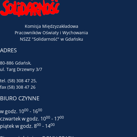
Komisja Międzyzakładowa
Pracowników Oświaty i Wychowania
NSZZ "Solidarność" w Gdańsku
ADRES
80-886 Gdańsk,
ul. Targ Drzewny 3/7
tel. (58) 308 47 25,
fax (58) 308 47 26
BIURO CZYNNE
00
00
w godz. 10
- 16
00
00
czwartek w godz. 10
- 17
00
00
piątek w godz. 8
- 14