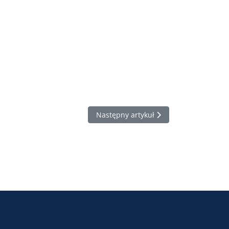
Następny artykuł: Praca nauczyciela 
Następny artykuł