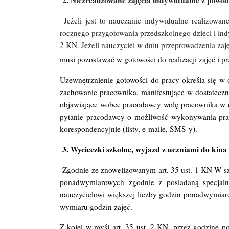
Jeżeli jest to nauczanie indywidualne realizow
rocznego przygotowania przedszkolnego dzieci i ind
2 KN. Jeżeli nauczyciel w dniu przeprowadzenia za
musi pozostawać w gotowości do realizacji zajęć i pr
Uzewnętrznienie gotowości do pracy określa się w
zachowanie pracownika, manifestujące w dostateczn
objawiające wobec pracodawcy wolę pracownika w d
pytanie pracodawcy o możliwość wykonywania pracy
korespondencyjnie (listy, e-maile, SMS-y).
3. Wycieczki szkolne, wyjazd z uczniami do kina 
Zgodnie ze znowelizowanym art. 35 ust. 1 KN W s
ponadwymiarowych zgodnie z posiadaną specjaln
nauczycielowi większej liczby godzin ponadwymia
wymiaru godzin zajęć.
Z kolei w myśl art. 35 ust. 2 KN, przez godzinę 