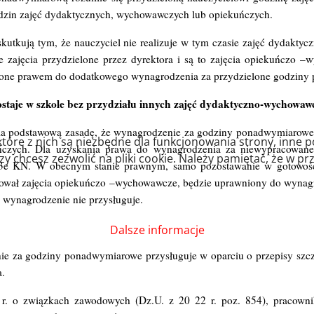
zin zajęć dydaktycznych, wychowawczych lub opiekuńczych.
kutkują tym, że nauczyciel nie realizuje w tym czasie zajęć dydakt
ne zajęcia przydzielone przez dyrektora i są to zajęcia opiekuńczo 
ują one prawem do dodatkowego wynagrodzenia za przydzielone godzin
zostaje w szkole bez przydziału innych zajęć dydaktyczno-wychowaw
a podstawową zasadę, że wynagrodzenie za godziny ponadwymiarowe p
które z nich są niezbędne dla funkcjonowania strony, inne 
ńczych. Dla uzyskania prawa do wynagrodzenia za niewypracowane
 chcesz zezwolić na pliki cookie. Należy pamiętać, że w pr
t. 3e KN. W obecnym stanie prawnym, samo pozostawanie w gotowośc
lizował zajęcia opiekuńczo –wychowawcze, będzie uprawniony do wyna
to wynagrodzenie nie przysługuje.
Dalsze informacje
 za godziny ponadwymiarowe przysługuje w oparciu o przepisy szcze
a.
1 r. o związkach zawodowych (Dz.U. z 20 22 r. poz. 854), pracow