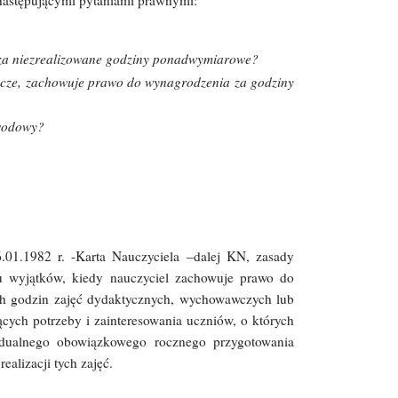
 następującymi pytaniami prawnymi:
e za niezrealizowane godziny ponadwymiarowe?
wawcze, zachowuje prawo do wynagrodzenia za godziny
awodowy?
01.1982 r. -Karta Nauczyciela –dalej KN, zasady
u wyjątków, kiedy nauczyciel zachowuje prawo do
ych godzin zajęć dydaktycznych, wychowawczych lub
ych potrzeby i zainteresowania uczniów, o których
idualnego obowiązkowego rocznego przygotowania
alizacji tych zajęć.