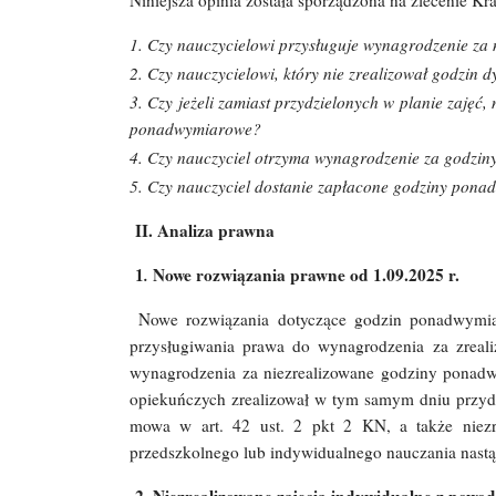
Niniejsza opinia została sporządzona na zlecenie 
1. Czy nauczycielowi przysługuje wynagrodzenie za
2. Czy nauczycielowi, który nie zrealizował godzi
3. Czy jeżeli zamiast przydzielonych w planie zaję
ponadwymiarowe?
4. Czy nauczyciel otrzyma wynagrodzenie za godzi
5. Czy nauczyciel dostanie zapłacone godziny ponad
II. Analiza prawna
1
.
Nowe rozwiązania prawne od 1.09.2025 r.
Nowe rozwiązania dotyczące godzin ponadwymiar
przysługiwania prawa do wynagrodzenia za zreal
wynagrodzenia za niezrealizowane godziny ponadwy
opiekuńczych zrealizował w tym samym dniu przydz
mowa w art. 42 ust. 2 pkt 2 KN, a także niezr
przedszkolnego lub indywidualnego nauczania nastąpi
2. Niezrealizowane zajęcia indywidualne z powo